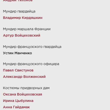
Андрей Тихонов
Мундир гвардейца
Владимир Кирдяшкин
Мундир маршала Франции
Артур Войцеховский
Мундир французского гвардейца
Устин Манченко
Мундир французского офицера
Павел Свистунов
Александр Волженский
Костюмы придворных дам
Оксана Войцеховская
Ирина Цыбулина
Анна Гайдамак