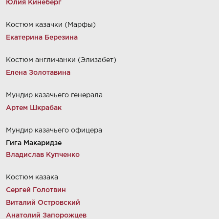
Юлия Кинеберг
Костюм казачки (Марфы)
Екатерина Березина
Костюм англичанки (Элизабет)
Елена Золотавина
Мундир казачьего генерала
Артем Шкрабак
Мундир казачьего офицера
Гига Макаридзе
Владислав Купченко
Костюм казака
Сергей Голотвин
Виталий Островский
Анатолий Запорожцев