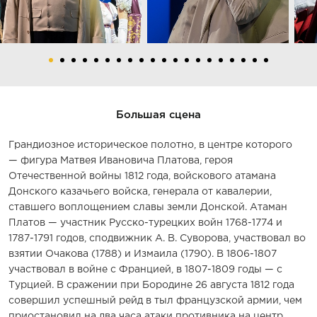
Большая сцена
Грандиозное историческое полотно, в центре которого
— фигура Матвея Ивановича Платова, героя
Отечественной войны 1812 года, войскового атамана
Донского казачьего войска, генерала от кавалерии,
ставшего воплощением славы земли Донской. Атаман
Платов — участник Русско-турецких войн 1768-1774 и
1787-1791 годов, сподвижник А. В. Суворова, участвовал во
взятии Очакова (1788) и Измаила (1790). В 1806-1807
участвовал в войне с Францией, в 1807-1809 годы — с
Турцией. В сражении при Бородине 26 августа 1812 года
совершил успешный рейд в тыл французской армии, чем
приостановил на два часа атаки противника на центр