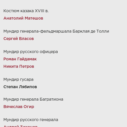
Костюм казака XVIII в.
Анатолий Матешов
Мундир генерала-фельдмаршала Барклая де Толли
Сергей Власов
Мундир русского офицера
Роман Гайдамак
Никита Петров
Мундир гусара
Степан Лябипов
Мундир генерала Багратиона
Вячеслав Огир
Мундир русского генерала