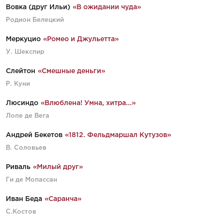
Вовка (друг Ильи)
«В ожидании чуда»
Родион Белецкий
Меркуцио
«Ромео и Джульетта»
У. Шекспир
Слейтон
«Смешные деньги»
Р. Куни
Люсиндо
«Влюблена! Умна, хитра...»
Лопе де Вега
Андрей Бекетов
«1812. Фельдмаршал Кутузов»
В. Соловьев
Риваль
«Милый друг»
Ги де Мопассан
Иван Беда
«Саранча»
С.Костов