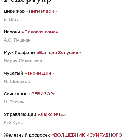
Дирижер
«Пигмалион»
Б. Шоу
Игроки
«Пиковая дама»
А.С. Пушкин
Муж Графини
«Бал для Золушки»
Мария Соловьева
Чубатый
«Тихий Дон»
М. Шолохов
Свистунов
«РЕВИЗОР»
Н. Гоголь
Управляющий
«Люкс №13»
Рэй Куни
Железный дровосек
«ВОЛШЕБНИК ИЗУМРУДНОГО