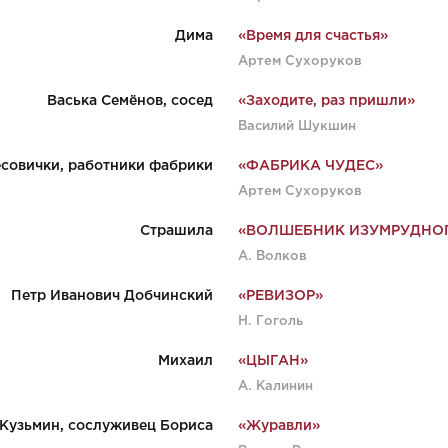
Дима
«Время для счастья»
Артем Суxоруков
Васька Семёнов, сосед
«Заходите, раз пришли»
Василий Шукшин
есовички, работники фабрики
«ФАБРИКА ЧУДЕС»
Артем Сухоруков
Страшила
«ВОЛШЕБНИК ИЗУМРУДНО
А. Волков
Петр Иванович Добчинский
«РЕВИЗОР»
Н. Гоголь
Михаил
«ЦЫГАН»
А. Калинин
Кузьмин, сослуживец Бориса
«Журавли»