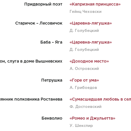
Придворный поэт
«Капризная принцесса»
Гейнц Чеховски
Старичок – Лесовичок
«Царевна-лягушка»
Д. Голубецкий
Баба – Яга
«Царевна-лягушка»
Д. Голубецкий
он, слуга в доме Вышневских
«Доходное место»
А. Островский
Петрушка
«Горе от ума»
А. Грибоедов
мянник полковника Ростанева
«Сумасшедшая любовь в сел
Ф. Достоевский
Бенволио
«Ромео и Джульетта»
У. Шекспир