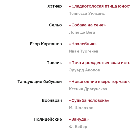
Хэтчер
«Сладкоголосая птица юнос
Теннесси Уильямс
Сельо
«Собака на сене»
Лопе де Вега
Егор Карташов
«Нахлебник»
Иван Тургенев
Павлик
«Почти рождественская ист
Эдуард Акопов
Танцующие бабушки
«Новогодние вверх тормашк
Ксения Драгунская
Военврач
«Судьба человека»
М. Шолохов
Полицейские
«Зануда»
Ф. Вебер