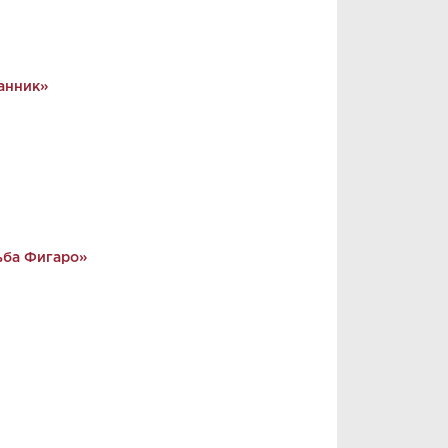
анник»
ьба Фигаро»