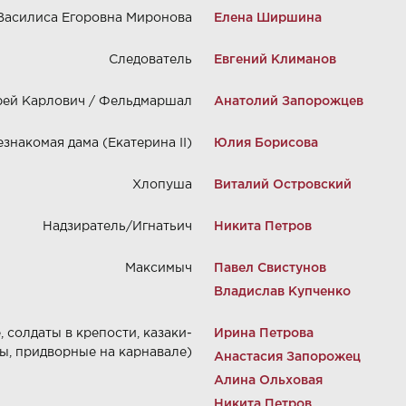
Василиса Егоровна Миронова
Елена Ширшина
Следователь
Евгений Климанов
ей Карлович / Фельдмаршал
Анатолий Запорожцев
знакомая дама (Екатерина II)
Юлия Борисова
Хлопуша
Виталий Островский
Надзиратель/Игнатьич
Никита Петров
Максимыч
Павел Свистунов
Владислав Купченко
 солдаты в крепости, казаки-
Ирина Петрова
ы, придворные на карнавале)
Анастасия Запорожец
Алина Ольховая
Никита Петров