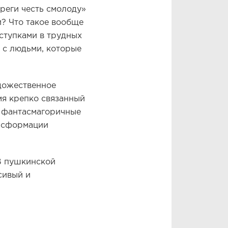
реги честь смолоду»
и? Что такое вообще
оступками в трудных
 с людьми, которые
удожественное
мя крепко связанный
, фантасмагоричные
ансформации
 В пушкинской
сивый и