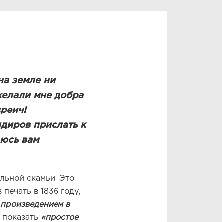
на земле ни
 желали мне добра
реич!
ндиров прислать к
юсь вам
льной скамьи. Это
печать в 1836 году,
 произведением в
л показать
«простое