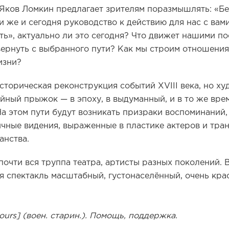
Яков Ломкин предлагает зрителям поразмышлять: «Бе
и же и сегодня руководство к действию для нас с вам
сть», актуально ли это сегодня? Что движет нашими п
свернуть с выбранного пути? Как мы строим отношения
изни?
историческая реконструкция событий XVIII века, но х
йный прыжок — в эпоху, в выдуманный, и в то же вре
На этом пути будут возникать призраки воспоминаний
чные видения, выраженные в пластике актеров и тр
анства.
 почти вся труппа театра, артисты разных поколений.
 спектакль масштабный, густонаселённый, очень кра
cours] (воен. старин.). Помощь, поддержка.