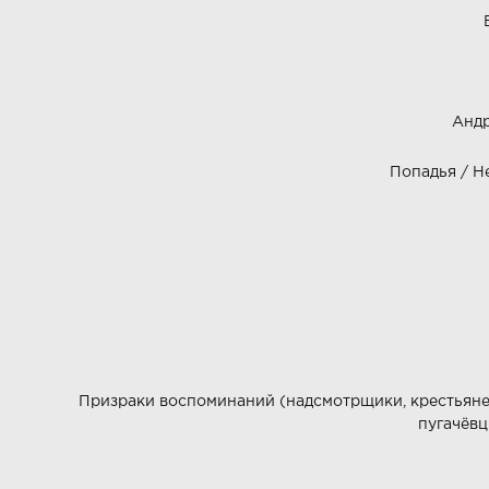
Андр
Попадья / Не
Призраки воспоминаний (надсмотрщики, крестьяне,
пугачёвц