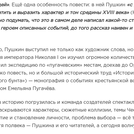
дей»
. Ещё одна особенность повести: в ней Пушкин
«с
тить и выразить характер и тон средины XVIII века»
(Н
о подумать, что это в самом деле написал какой-то с
героем описанных событий, до того рассказ наивен и
, Пушкин выступил не только как художник слова, но 
ия императора Николая I он изучил огромное количест
ил экспедицию по «пугачевским» местам, доехав до О
ько повесть, но и большой исторический труд «Истори
ого бунта») — монография о событиях крестьянской во
ом Емельяна Пугачёва.
 историю погрузилась и команда создателей спектакл
аскрываются характеры, сюжетные коллизии, темы Че
тие и становление личности, проблема выбора — всё т
тя полвека — Пушкина и его читателей, а сегодня волн