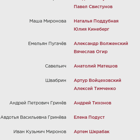
Павел Свистунов
Маша Миронова
Наталья Поддубная
Юлия Кинеберг
Емельян Пугачёв
Александр Волженский
Вячеслав Огир
Савельич
Анатолий Матешов
Швабрин
Артур Войцеховский
Алексей Тимченко
Андрей Петрович Гринёв
Андрей Тихонов
Авдотья Васильевна Гринёва
Елена Подуст
Иван Кузьмич Миронов
Артем Шкрабак