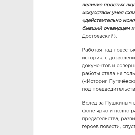
величие простых лю
искусством умел схва
«
действительно можн
бывший очевидцем и 
Достоевский).
Работая над повестью
историк: с дозволен
документов и соверш
работы стала не тол
(«История Пугачёвск
под предводительств
Вслед за Пушкиным в
фоне ярко и полно р
предательства, разви
героев повести, спус