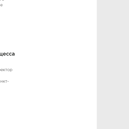
се
нцесса
ректор
и
нкт-