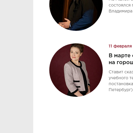
состоялся 
Владимира 
11 февраля
В марте
на горо
Ставит ска
учебного т
постановка
Петербург)