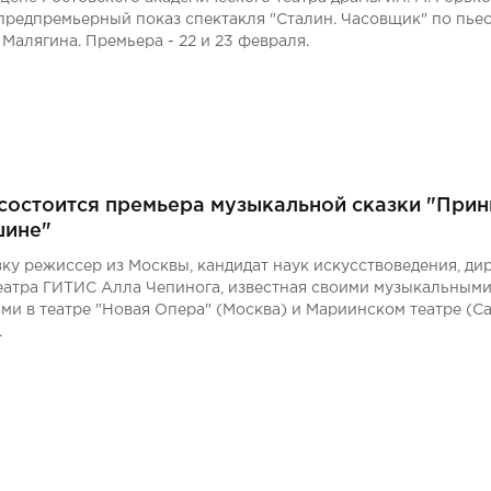
предпремьерный показ спектакля "Сталин. Часовщик" по пье
Малягина. Премьера - 22 и 23 февраля.
 состоится премьера музыкальной сказки "При
шине"
зку режиссер из Москвы, кандидат наук искусствоведения, ди
еатра ГИТИС Алла Чепинога, известная своими музыкальным
ми в театре "Новая Опера" (Москва) и Мариинском театре (Са
.