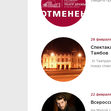
Увидеть пр
28 феврал
Спектак
Тамбов
XI Театраль
показ спек
22 феврал
Всеросс
На Малой с