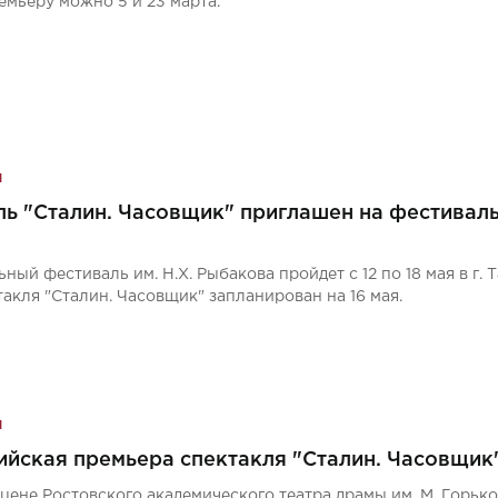
емьеру можно 5 и 23 марта.
я
ль "Сталин. Часовщик" приглашен на фестиваль
ный фестиваль им. Н.Х. Рыбакова пройдет с 12 по 18 мая в г. 
такля "Сталин. Часовщик" запланирован на 16 мая.
я
ийская премьера спектакля "Сталин. Часовщик
цене Ростовского академического театра драмы им. М. Горько