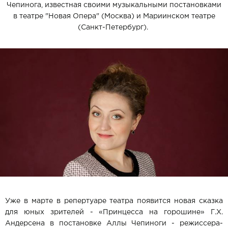
Чепинога, известная своими музыкальными постановками
в театре "Новая Опера" (Москва) и Мариинском театре
(Санкт-Петербург).
Уже в марте в репертуаре театра появится новая сказка
для юных зрителей - «Принцесса на горошине» Г.Х.
Андерсена в постановке Аллы Чепиноги - режиссера-