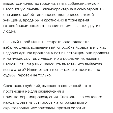
выдаетодиночество героини, таитв себеневидимую и
необъятную печаль. Такжехарактерна и сама героиня –
она являетсобой типичноевоплощениесоветской
женщины, вроде бы и кроткой,но в тоже время
готовойнасамопожертвование во имя счастья других
людей.
Главный герой Ильин – еепротивоположность:
взбалмошный, вспыльчивый, способныйсоврать и у них
надвоих единое прошлое.А вот в настоящем они вродебы
и не чужие друг другулюди, но и родными их назвать
нельзя. Есть ли у них шансбыть вместе? Что выйдетиз
всего этого? Ищем ответы в спектакле относительно
судьбы героеви не только.
Спектакль глубокий, высоконравственный – это
постановка не для развлечения и
приятноговремяпровождения. Спектакль со смыслом:
каждаяфраза из уст героев – этопрежде всего
скрытоеобщениес зрителем, призыв обратить