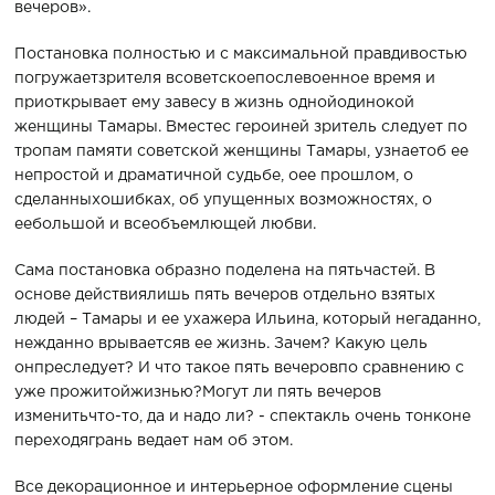
вечеров».
Постановка полностью и с максимальной правдивостью
погружаетзрителя всоветскоепослевоенное время и
приоткрывает ему завесу в жизнь однойодинокой
женщины Тамары. Вместес героиней зритель следует по
тропам памяти советской женщины Тамары, узнаетоб ее
непростой и драматичной судьбе, оее прошлом, о
сделанныхошибках, об упущенных возможностях, о
еебольшой и всеобъемлющей любви.
Сама постановка образно поделена на пятьчастей. В
основе действиялишь пять вечеров отдельно взятых
людей – Тамары и ее ухажера Ильина, который негаданно,
нежданно врываетсяв ее жизнь. Зачем? Какую цель
онпреследует? И что такое пять вечеровпо сравнению с
уже прожитойжизнью?Могут ли пять вечеров
изменитьчто-то, да и надо ли? - спектакль очень тонконе
переходягрань ведает нам об этом.
Все декорационное и интерьерное оформление сцены