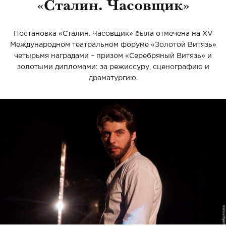
«Сталин. Часовщик»
Постановка «Сталин. Часовщик» была отмечена на XV
Международном театральном форуме «Золотой Витязь»
четырьмя наградами – призом «Серебряный Витязь» и
золотыми дипломами: за режиссуру, сценографию и
драматургию.