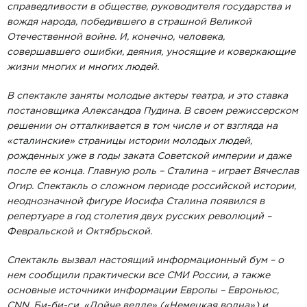
справедливости в обществе, руководителя государства и
вождя народа, победившего в страшной Великой
Отечественной войне. И, конечно, человека,
совершавшего ошибки, деяния, уносящие и коверкающие
жизни многих и многих людей.
В спектакле заняты молодые актеры театра, и это ставка
постановщика Александра Пудина. В своем режиссерском
решении он отталкивается в том числе и от взгляда на
«сталинские» страницы истории молодых людей,
рожденных уже в годы заката Советской империи и даже
после ее конца. Главную роль – Сталина – играет Вячеслав
Огир. Спектакль о сложном периоде российской истории,
неоднозначной фигуре Иосифа Сталина появился в
репертуаре в год столетия двух русских революций –
Февральской и Октябрьской.
Спектакль вызвал настоящий информационный бум – о
нем сообщили практически все СМИ России, а также
основные источники информации Европы – Евроньюс,
CNN, Би-би-си, «Дойче велле» («Немецкая волна») и