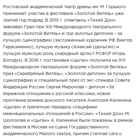
Ростовский академический театр драмы им. М. Горького
принимает участие в фестивале «Золотой Витязь» уже
третий год подряд. В 2015 г. спектакль «Тихий Дон»
завоевал Гран-при XIII Международного театрального
форума «Золотой Витязь» и три золотых диплома – за
лучшую сценографию (заслуженный художник РФ Виктор
Герасименко), лучшую музыку (Алексей Шелыгин) и
лучшую мужскую роль (народный артист РСФСР Игорь
Богодух). В 2016 г. постановка «Цыган» получила на XIV
Международном театральном форуме «Золотой Витязь»
приз «Серебряный Витязь», «Золотой диплом» за лучшую
сценографию и специальный приз от экс-спикера Совета
Федерации России Сергея Миронова – диплом «За
бережное отношение к русской классике, новое
прочтение романа донского писателя Анатолия Калинина
«Цыган» и трепетную передачу специфики
межнациональных отношений в России». «Тихий Дон» М.
Шолохова и «Цыган» А. Калинина были показаны в рамках
фестиваля в Москве на сцене Государственного
академического Малого театра, причем степная сага о