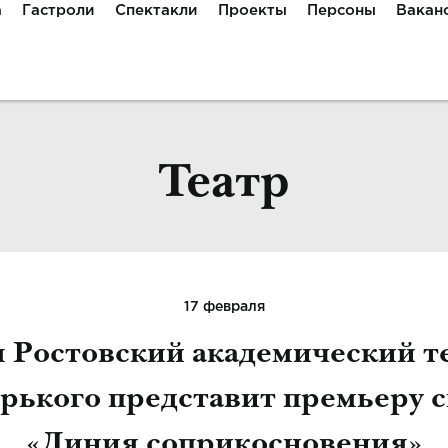
а
Гастроли
Спектакли
Проекты
Персоны
Вакан
Театр
17 февраля
я Ростовский академический т
орького представит премьеру 
«Линия соприкосновения»