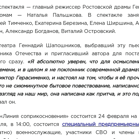
спектакля — главный режиссер Ростовской драмы Г
юмам — Наталья Пальшкова. В спектакле заня
ей Тимченко, Екатерина Березина, Елена Ширшина, 
, Александр Богданов, Виталий Островский.
театра Геннадий Шапошников, выбравший эту пьес
ника Отечества и пригласивший автора для поста
его сразу.
«Я абсолютно уверен, что для осмысле
емени, и в целом я не поклонник современной драмат
ктор Герасименко, и настоял на том, чтобы я её проч
это не сиюминутное бытовое повествование, написанн
взгляд на наш мир, она написана как притча, и это 
ал он.
 «Линия соприкосновения» состоится 24 февраля на 
ля, в 14:00, состоится
специальный предпремьерны
атно) военнослужащие, участники СВО и члены 