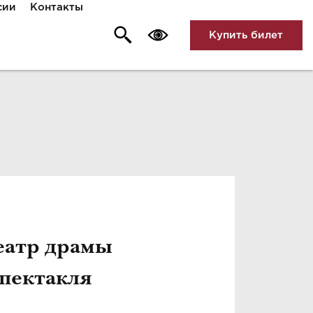
сии
Контакты
Купить билет
еатр драмы
спектакля