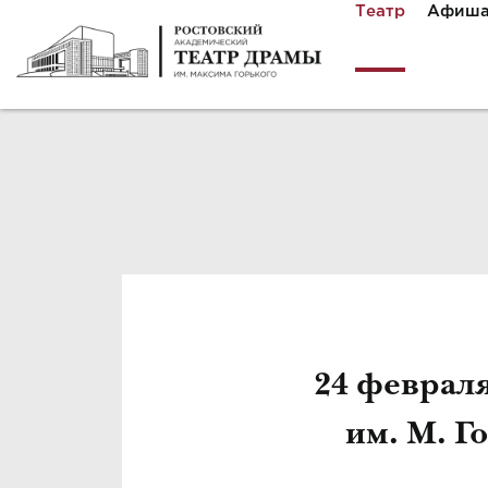
Театр
Афиш
24 феврал
им. М. Г