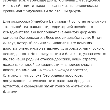
заблудиться, и убежище для влюбленных, и усадебное
место действия, и, наконец, сама жизнь человеческая,
сравнимая с блужданием по лесным дебрям.
Для режиссера Уланбека Баялиева «Лес» стал апологией
тотальной театральности, территорией всеобщего
комедиантства. Он воплощает знаменитую формулу
комедии Островского: «Весь лес лицедействует». В том
«Лесу», который сочинили Баялиев и его команда,
действительно много загадочного, игрового, магического,
неожиданного. Но наряду с этим и близкого, узнаваемого:
да, это наши родные стежки-дорожки, наши страсти,
доходящие порой до крайности — в поиске счастья,
любви, понимания… А также в жажде богатства,
благополучия, успеха. Это родные просторы,
допускающие и неспешные странствия бродячих
артистов, и карьерный забег, гонку за житейскими
благами.