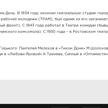
-на-Дону. В 1934 году окончил театральную студию город
рабочей молодежи (ТРАМ), был одним из его организато
ый фронт). С 1943 года работал в Театре комедии (бы
–
нинского комсомола). С 1950 года
в Ростовском театре
 Горького: Пантелей Мелехов в «Тихом Доне» М.Шолохо
я в «Любови Яровой» К.Тренева, Сиплый в «Оптимистич