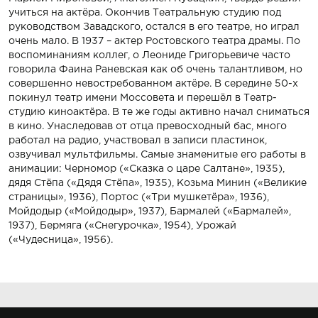
учиться на актёра. Окончив Театральную студию под
руководством Завадского, остался в его театре, но играл
очень мало. В 1937 – актер Ростовского театра драмы. По
воспоминаниям коллег, о Леониде Григорьевиче часто
говорила Фаина Раневская как об очень талантливом, но
совершенно невостребованном актёре. В середине 50-х
покинул театр имени Моссовета и перешёл в Театр-
студию киноактёра. В те же годы активно начал сниматься
в кино. Унаследовав от отца превосходный бас, много
работал на радио, участвовал в записи пластинок,
озвучивал мультфильмы. Самые знаменитые его работы в
анимации: Черномор («Сказка о царе Салтане», 1935),
дядя Стёпа («Дядя Стёпа», 1935), Козьма Минин («Великие
страницы», 1936), Портос («Три мушкетёра», 1936),
Мойдодыр («Мойдодыр», 1937), Бармалей («Бармалей»,
1937), Бермяга («Снегурочка», 1954), Урожай
(«Чудесница», 1956).