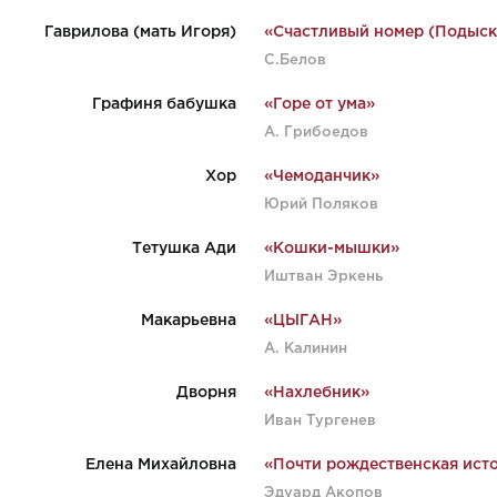
Гаврилова (мать Игоря)
«Счастливый номер (Подыск
С.Белов
Графиня бабушка
«Горе от ума»
А. Грибоедов
Хор
«Чемоданчик»
Юрий Поляков
Тетушка Ади
«Кошки-мышки»
Иштван Эркень
Макарьевна
«ЦЫГАН»
А. Калинин
Дворня
«Нахлебник»
Иван Тургенев
Елена Михайловна
«Почти рождественская ист
Эдуард Акопов