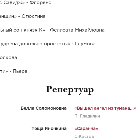
с Сэвидж» - Флоренс
енщин» - Огюстина
ьный сон князя К» - Фелисата Михайловна
мудреца довольно простоты» - Глумова
Волкова
нежности» - Пьера
Репертуар
Белла Соломоновна
«Вышел ангел из тумана...»
П. Гладилин
Теща Яночкина
«Саранча»
С.Костов